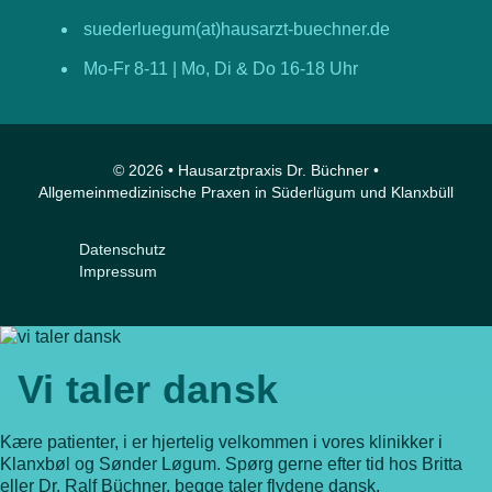
suederluegum(at)hausarzt-buechner.de
Mo-Fr 8-11 | Mo, Di & Do 16-18 Uhr
© 2026 • Hausarztpraxis Dr. Büchner •
Allgemeinmedizinische Praxen in Süderlügum und Klanxbüll
Datenschutz
Impressum
Vi taler dansk
Kære patienter, i er hjertelig velkommen i vores klinikker i
Klanxbøl og Sønder Løgum. Spørg gerne efter tid hos Britta
eller Dr. Ralf Büchner, begge taler flydene dansk.